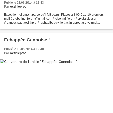
Publié le 23/06/2014 à 12:43
Par
Actinieprod
Exceptionnellement parce qu'il fait beau ! Places à 8.00 € au 10 premiers
mail à : lebelindifferent@gmail.com #lebelindifferent #crystalvlesser
#jeancocteau #edithpiaf #raphaelbeauville #actinieprod #suivezmoi
#followme
Echappée Cannoise !
Publié le 16/05/2014 à 12:40
Par
Actinieprod