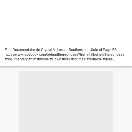
Film Documentaire de Crystal V. Lesser Soutiens sur Ulule et Page FB:
https://www.facebook.com/behindtherednoses?fref=nf ‪#‎behindtherednoses‬
‪#‎documentary‬ ‪#‎film‬ ‪#‎movie‬ ‪#‎clown‬ ‪#‎tour‬ ‪#‎tournée‬ ‪#‎rednose‬ ‪#‎ulule‬