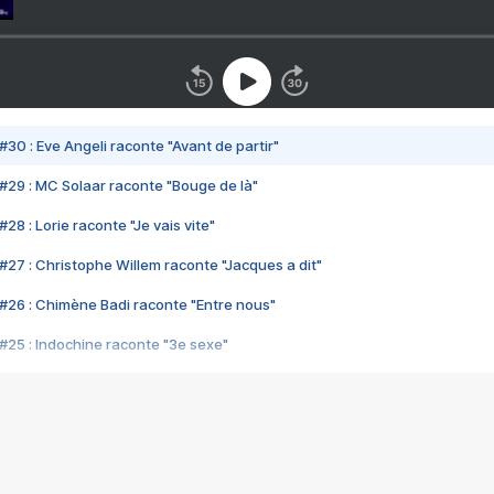
#30 : Eve Angeli raconte "Avant de partir"
#29 : MC Solaar raconte "Bouge de là"
28 : Lorie raconte "Je vais vite"
#27 : Christophe Willem raconte "Jacques a dit"
#26 : Chimène Badi raconte "Entre nous"
#25 : Indochine raconte "3e sexe"
#24 : Zaho raconte "C'est chelou"
#23 : Patrick Bruel raconte "Au café des délices"
#22 : Kyo raconte "Le chemin"