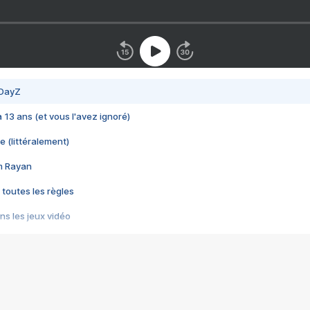
 DayZ
 a 13 ans (et vous l'avez ignoré)
e (littéralement)
im Rayan
 toutes les règles
s les jeux vidéo
us choquant de Rockstar ? - Le scandale BULLY
e plus moche de Steam
du RÊVE tourne au CAUCHEMAR