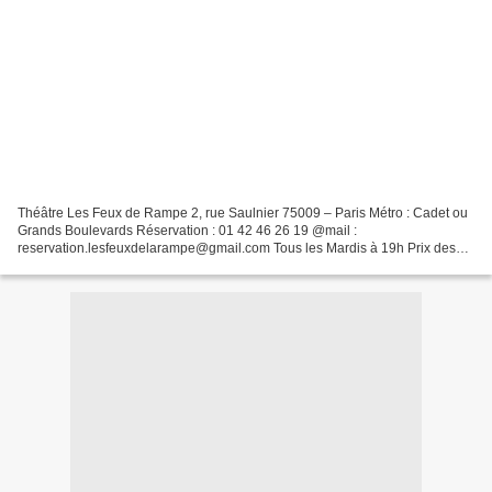
Théâtre Les Feux de Rampe 2, rue Saulnier 75009 – Paris Métro : Cadet ou
Grands Boulevards Réservation : 01 42 46 26 19 @mail :
reservation.lesfeuxdelarampe@gmail.com Tous les Mardis à 19h Prix des
places :17€ - tarifs réduit : 12 € Théâtre Humour Avec...