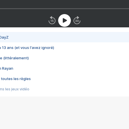
 DayZ
 a 13 ans (et vous l'avez ignoré)
e (littéralement)
im Rayan
 toutes les règles
s les jeux vidéo
us choquant de Rockstar ? - Le scandale BULLY
e plus moche de Steam
du RÊVE tourne au CAUCHEMAR