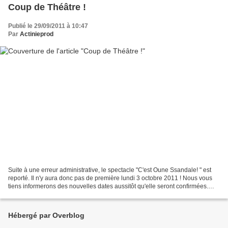
Coup de Théâtre !
Publié le 29/09/2011 à 10:47
Par
Actinieprod
Suite à une erreur administrative, le spectacle "C'est Oune Ssandale! " est
reporté. Il n'y aura donc pas de première lundi 3 octobre 2011 ! Nous vous
tiens informerons des nouvelles dates aussitôt qu'elle seront confirmées.
Nous vous souhaitons une agréable...
Hébergé par Overblog