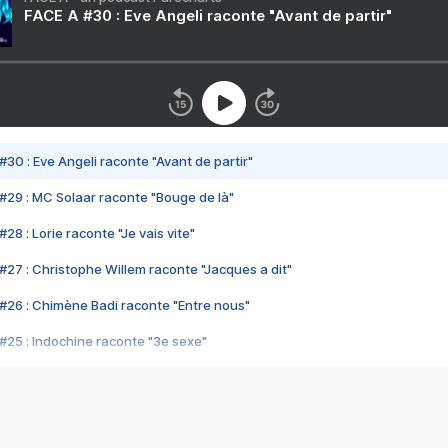
FACE A #30 : Eve Angeli raconte "Avant de partir"
#30 : Eve Angeli raconte "Avant de partir"
#29 : MC Solaar raconte "Bouge de là"
28 : Lorie raconte "Je vais vite"
#27 : Christophe Willem raconte "Jacques a dit"
#26 : Chimène Badi raconte "Entre nous"
#25 : Indochine raconte "3e sexe"
#24 : Zaho raconte "C'est chelou"
#23 : Patrick Bruel raconte "Au café des délices"