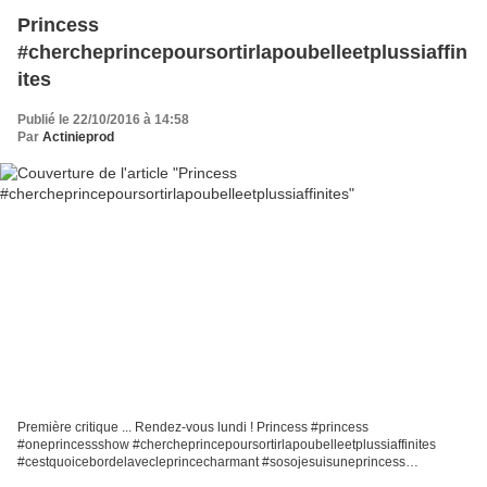
Princess
#chercheprincepoursortirlapoubelleetplussiaffin
ites
Publié le 22/10/2016 à 14:58
Par
Actinieprod
Première critique ... Rendez-vous lundi ! Princess #princess
#oneprincessshow #chercheprincepoursortirlapoubelleetplussiaffinites
#cestquoicebordelavecleprincecharmant #sosojesuisuneprincess
#contedefait #princesstoutcourt #garetonchevaletrejoinsmoi