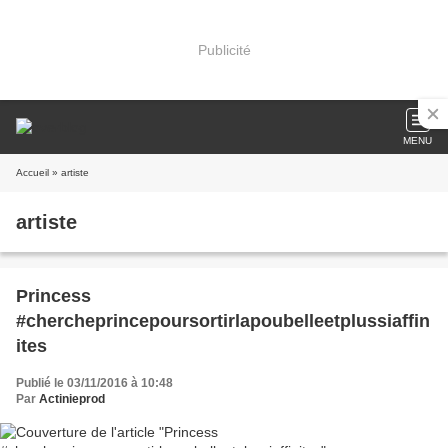
Publicité
MENU
Accueil
» artiste
artiste
Princess
#chercheprincepoursortirlapoubelleetplussiaffin
ites
Publié le 03/11/2016 à 10:48
Par
Actinieprod