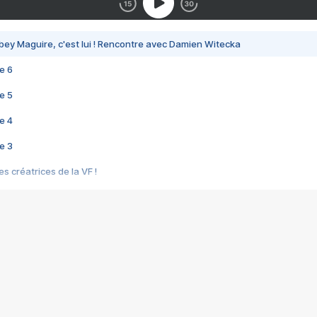
bey Maguire, c'est lui ! Rencontre avec Damien Witecka
e 6
e 5
e 4
e 3
s créatrices de la VF !
e 2
e 1
e Mektoub My Love arrive enfin ! Rencontre avec Shaïn Boumedine et Sal
i : après Toni en famille
elle réalise le bouleversant Dites lui que je l'aime