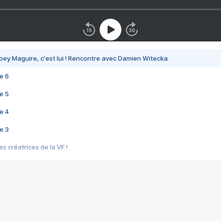
bey Maguire, c'est lui ! Rencontre avec Damien Witecka
e 6
e 5
e 4
e 3
s créatrices de la VF !
e 2
e 1
e Mektoub My Love arrive enfin ! Rencontre avec Shaïn Boumedine et Sal
i : après Toni en famille